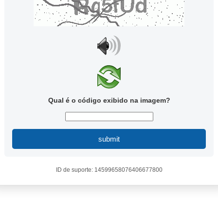
Qual é o código exibido na imagem?
submit
ID de suporte: 14599658076406677800