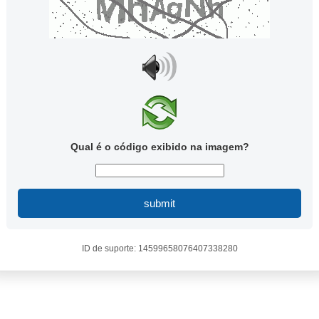
Qual é o código exibido na imagem?
submit
ID de suporte: 14599658076407338280