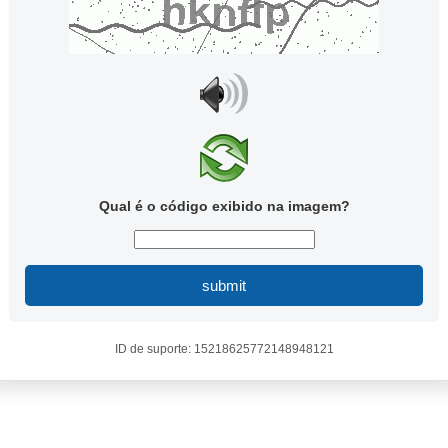
Qual é o código exibido na imagem?
submit
ID de suporte: 15218625772148948121