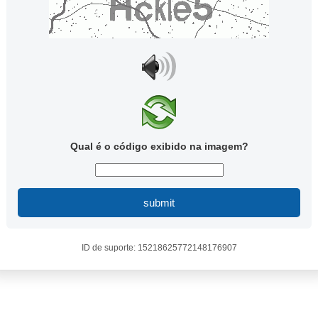
Qual é o código exibido na imagem?
submit
ID de suporte: 15218625772148176907