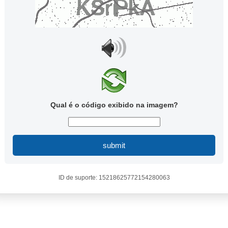
Qual é o código exibido na imagem?
submit
ID de suporte: 15218625772154280063