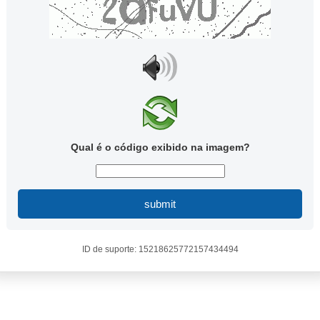
Qual é o código exibido na imagem?
submit
ID de suporte: 15218625772157434494