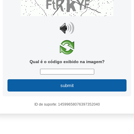
Qual é o código exibido na imagem?
submit
ID de suporte: 14599658076397352040