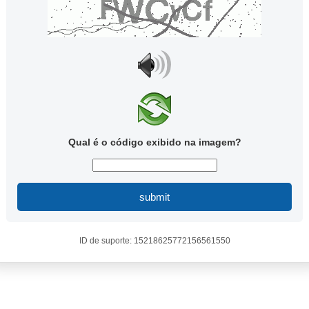
Qual é o código exibido na imagem?
submit
ID de suporte: 15218625772156561550