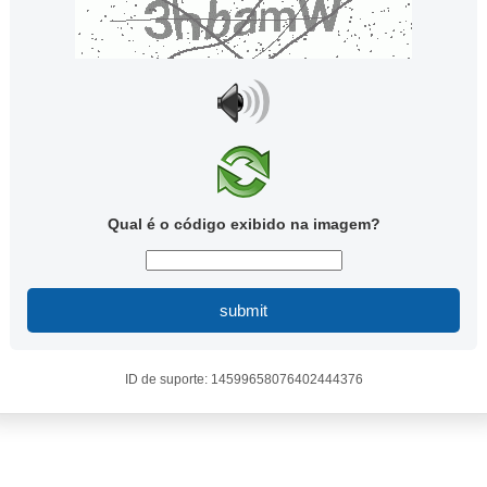
Qual é o código exibido na imagem?
submit
ID de suporte: 14599658076402444376