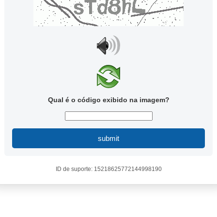
Qual é o código exibido na imagem?
submit
ID de suporte: 15218625772144998190