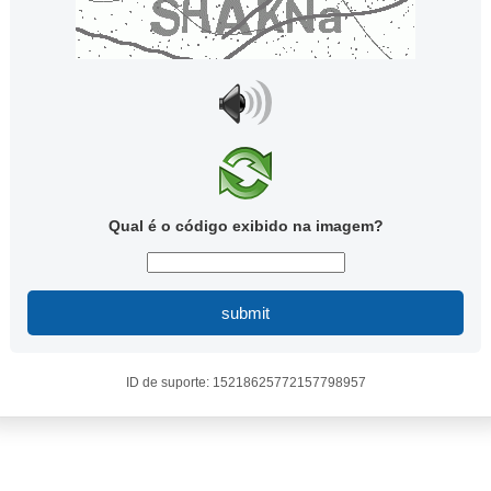
Qual é o código exibido na imagem?
submit
ID de suporte: 15218625772157798957