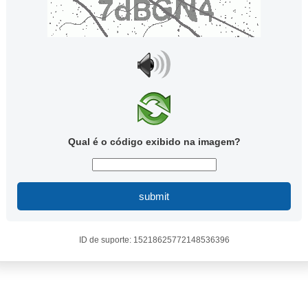
Qual é o código exibido na imagem?
submit
ID de suporte: 15218625772148536396