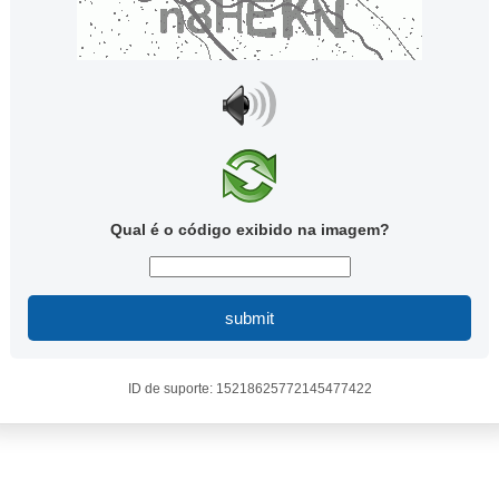
Qual é o código exibido na imagem?
submit
ID de suporte: 15218625772145477422