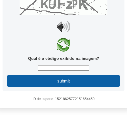
Qual é o código exibido na imagem?
submit
ID de suporte: 15218625772151654459