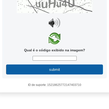
Qual é o código exibido na imagem?
submit
ID de suporte: 15218625772147403710