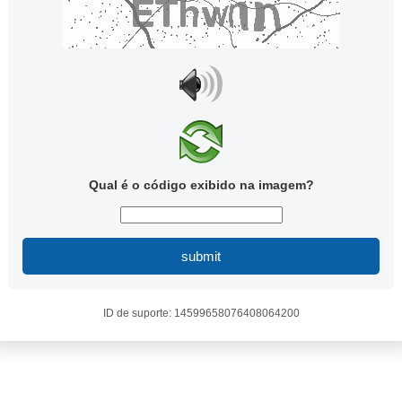
Qual é o código exibido na imagem?
submit
ID de suporte: 14599658076408064200