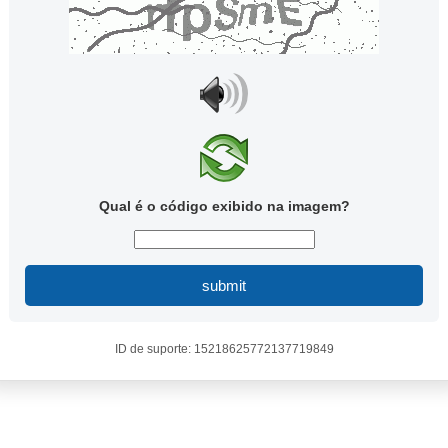
Qual é o código exibido na imagem?
submit
ID de suporte: 15218625772137719849