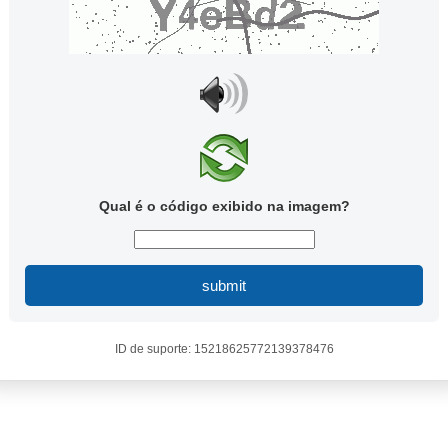
Qual é o código exibido na imagem?
submit
ID de suporte: 15218625772139378476