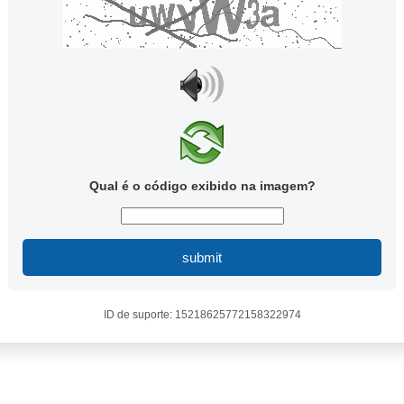
Qual é o código exibido na imagem?
submit
ID de suporte: 15218625772158322974