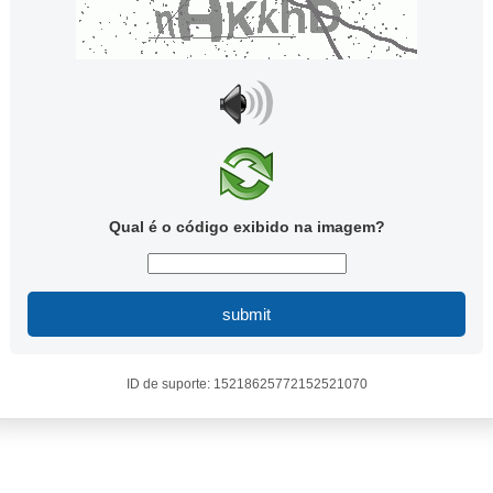
Qual é o código exibido na imagem?
submit
ID de suporte: 15218625772152521070