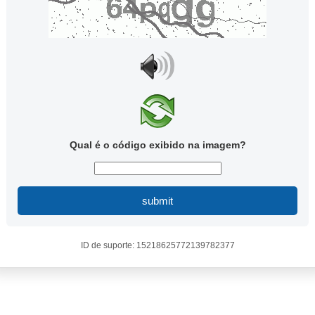
Qual é o código exibido na imagem?
submit
ID de suporte: 15218625772139782377