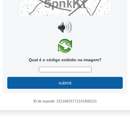
Qual é o código exibido na imagem?
submit
ID de suporte: 15218625772161800221