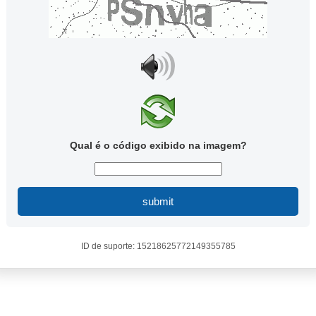
Qual é o código exibido na imagem?
submit
ID de suporte: 15218625772149355785