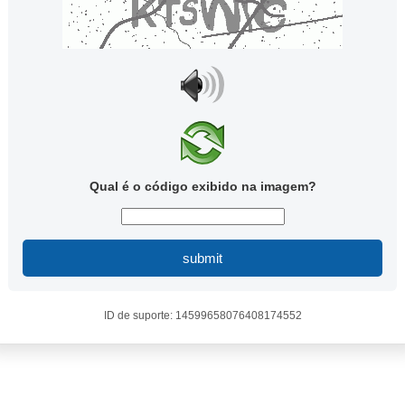
Qual é o código exibido na imagem?
submit
ID de suporte: 14599658076408174552