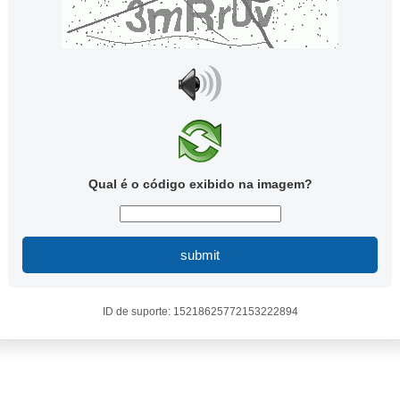
Qual é o código exibido na imagem?
submit
ID de suporte: 15218625772153222894