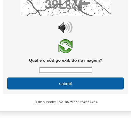
Qual é o código exibido na imagem?
submit
ID de suporte: 15218625772154657454