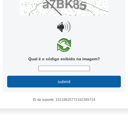
Qual é o código exibido na imagem?
submit
ID de suporte: 15218625772162385724