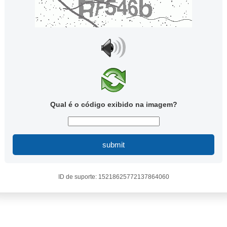
Qual é o código exibido na imagem?
submit
ID de suporte: 15218625772137864060