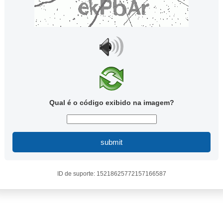
Qual é o código exibido na imagem?
submit
ID de suporte: 15218625772157166587