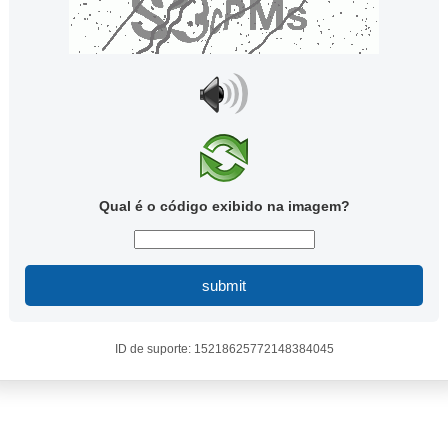
Qual é o código exibido na imagem?
submit
ID de suporte: 15218625772148384045