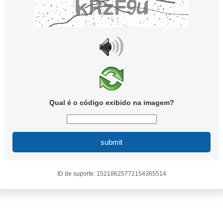
Qual é o código exibido na imagem?
submit
ID de suporte: 15218625772154365514