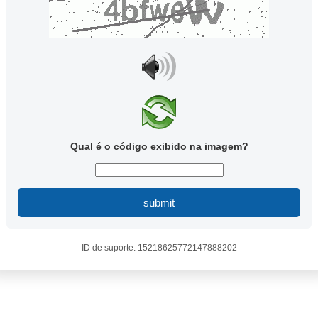
Qual é o código exibido na imagem?
submit
ID de suporte: 15218625772147888202