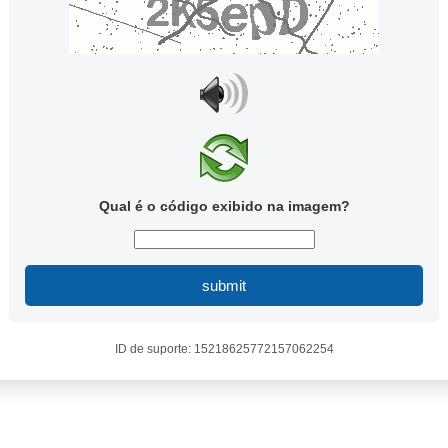
Qual é o código exibido na imagem?
submit
ID de suporte: 15218625772157062254