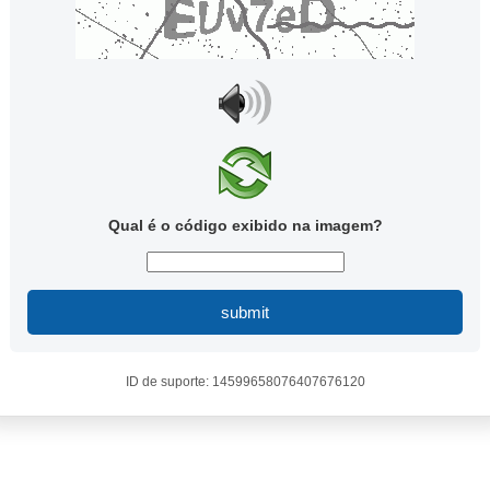
Qual é o código exibido na imagem?
submit
ID de suporte: 14599658076407676120