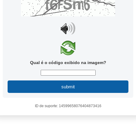
Qual é o código exibido na imagem?
submit
ID de suporte: 14599658076404873416