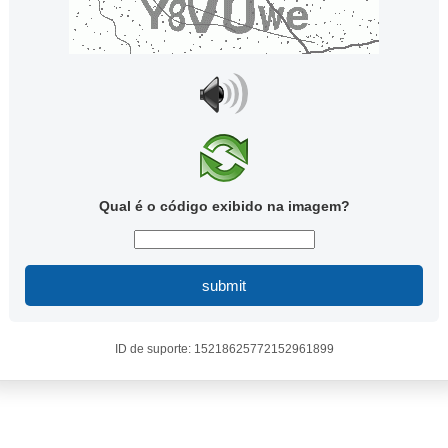
Qual é o código exibido na imagem?
submit
ID de suporte: 15218625772152961899