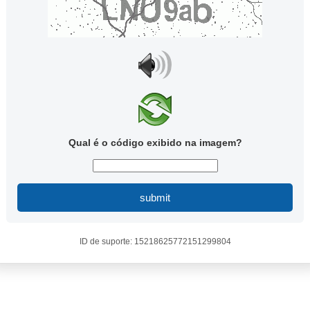
Qual é o código exibido na imagem?
submit
ID de suporte: 15218625772151299804