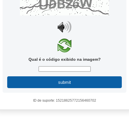
Qual é o código exibido na imagem?
submit
ID de suporte: 15218625772156460702