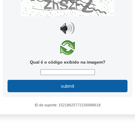
Qual é o código exibido na imagem?
submit
ID de suporte: 15218625772156996618