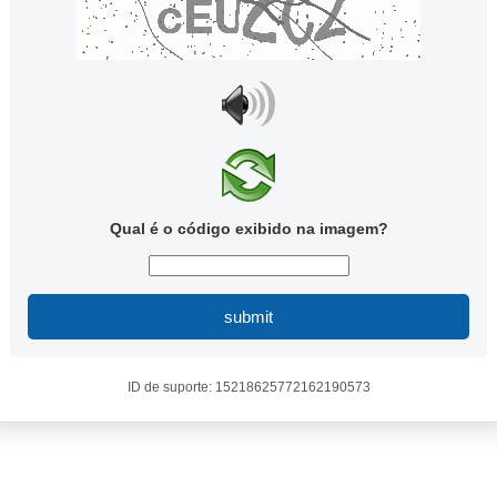
Qual é o código exibido na imagem?
submit
ID de suporte: 15218625772162190573