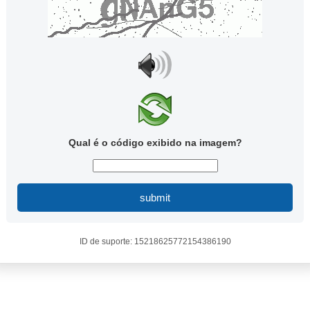
Qual é o código exibido na imagem?
submit
ID de suporte: 15218625772154386190