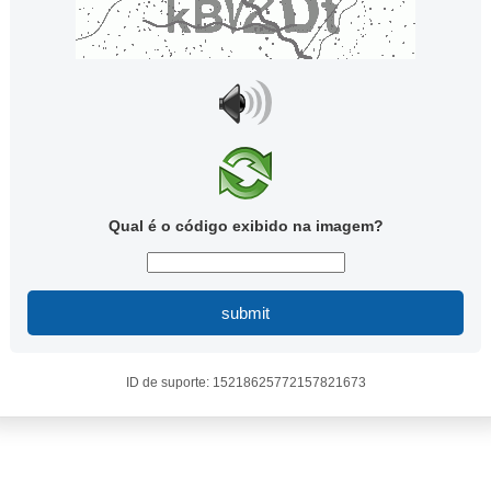
Qual é o código exibido na imagem?
submit
ID de suporte: 15218625772157821673