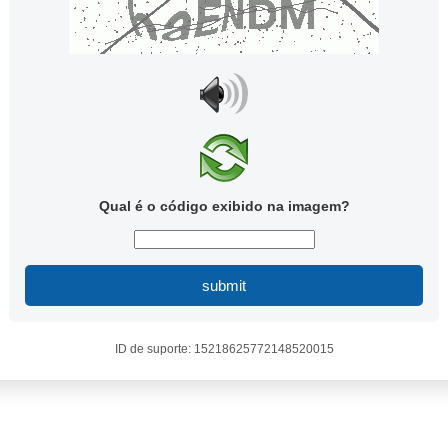
Qual é o código exibido na imagem?
submit
ID de suporte: 15218625772148520015