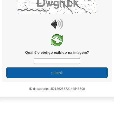
Qual é o código exibido na imagem?
submit
ID de suporte: 15218625772144548590