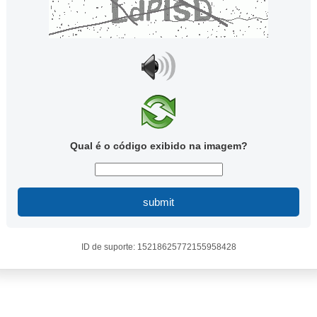
Qual é o código exibido na imagem?
submit
ID de suporte: 15218625772155958428