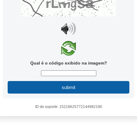
Qual é o código exibido na imagem?
submit
ID de suporte: 15218625772144982190