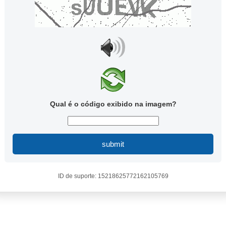
Qual é o código exibido na imagem?
submit
ID de suporte: 15218625772162105769