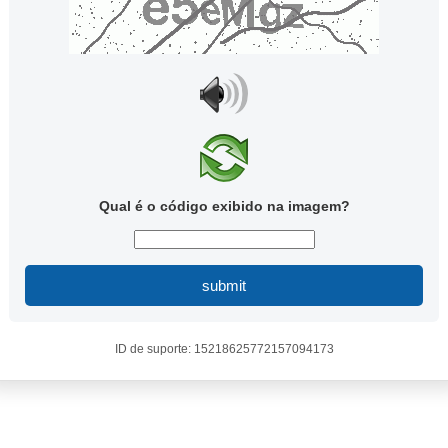
Qual é o código exibido na imagem?
submit
ID de suporte: 15218625772157094173