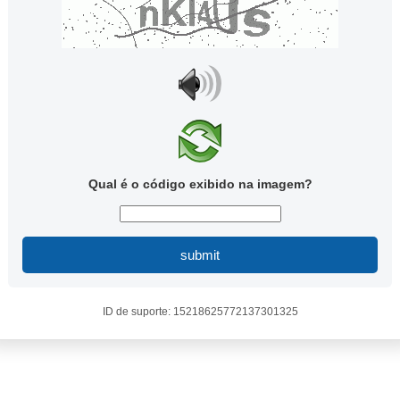
Qual é o código exibido na imagem?
submit
ID de suporte: 15218625772137301325