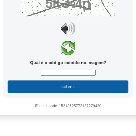
Qual é o código exibido na imagem?
submit
ID de suporte: 15218625772137279420